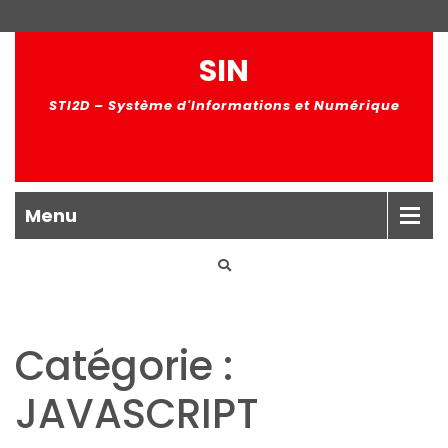
SIN
STI2D – Système d'Informations et Numérique
Menu
Catégorie :
JAVASCRIPT